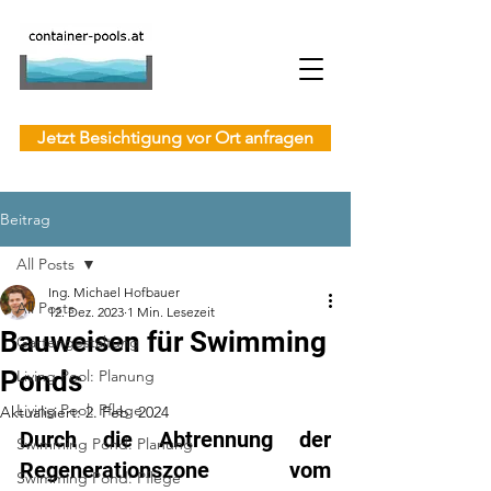
Jetzt Besichtigung vor Ort anfragen
Beitrag
All Posts
Ing. Michael Hofbauer
All Posts
12. Dez. 2023
1 Min. Lesezeit
Bauweisen für Swimming
Gartengestaltung
Ponds
Living Pool: Planung
Living Pool: Pflege
Aktualisiert:
2. Feb. 2024
Durch die Abtrennung der 
Swimming Pond: Planung
Regenerationszone vom 
Swimming Pond: Pflege