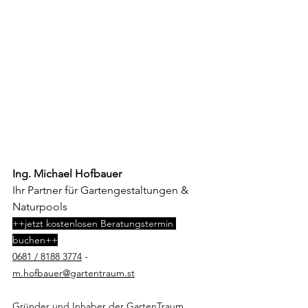
Ing. Michael Hofbauer
Ihr Partner für Gartengestaltungen & 
Naturpools
++jetzt kostenlosen Beratungstermin 
buchen++
0681 / 8188 3774
 -
m.hofbauer@gartentraum.st
Gründer und Inhaber der GartenTraum 