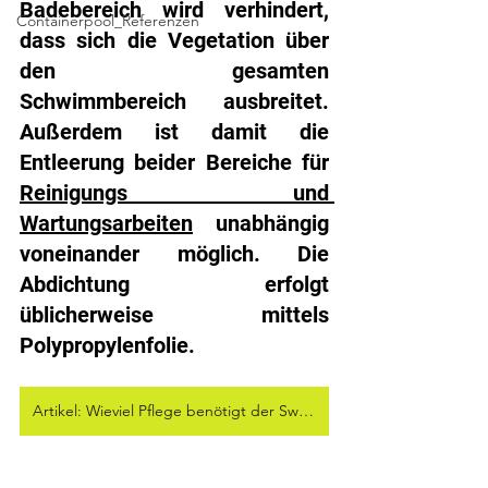
Badebereich wird verhindert, 
Containerpool_Referenzen
dass sich die Vegetation über 
den gesamten 
Schwimmbereich ausbreitet. 
Außerdem ist damit die 
Entleerung beider Bereiche für 
Reinigungs und 
Wartungsarbeiten
 unabhängig 
voneinander möglich. Die 
Abdichtung erfolgt 
üblicherweise mittels 
Polypropylenfolie.
Artikel: Wieviel Pflege benötigt der Swimming Pond?