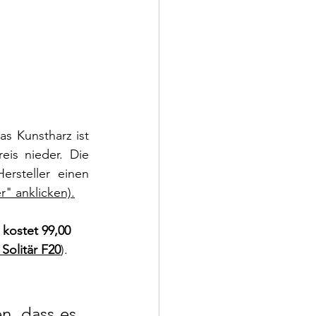
s Kunstharz ist 
, das schlägt sich auch im Preis nieder. Die 
rsteller einen 
r" anklicken).
kostet 99,00 
Solitär F20
).
, dass es 