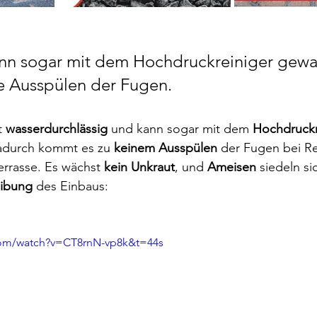
ann sogar mit dem Hochdruckreiniger gewa
e Ausspülen der Fugen.
t 
wasserdurchlässig 
und kann sogar mit dem 
Hochdruckr
adurch kommt es zu 
keinem Ausspülen
 der Fugen bei R
rrasse. Es wächst 
kein Unkraut
, und 
Ameisen 
siedeln si
ibung 
des Einbaus:
com/watch?v=CT8rnN-vp8k&t=44s