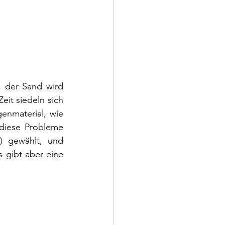
, der Sand wird 
, und mit der Zeit siedeln sich 
nmaterial, wie 
diese Probleme 
l) gewählt, und 
 verlegt werden. So die allgemeine Meinung. Es gibt aber eine 