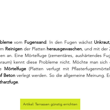
obleme 
vom 
Fugensand
: In den Fugen wächst 
Unkraut
im 
Reinigen 
der Platten 
herausgewaschen
en an. Eine Mörtelfuge (zementäres, aushärtendes Fuge
nraum) kennt diese Probleme nicht. Möchte man sich 
e 
Mörtelfuge 
(Platten verfugt mit Pflasterfugenmörte
uf Beton
tharzfuge
.
Artikel: Terrassen günstig errichten