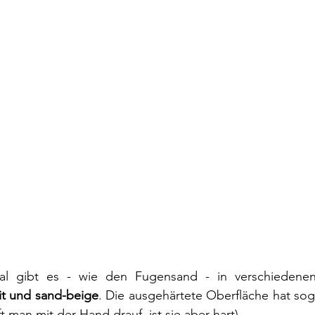
al gibt es - wie den Fugensand - in verschiedene
zit und sand-beige
. Die ausgehärtete Oberfläche hat sogar
 man mit der Hand drauf, ist sie aber hart).