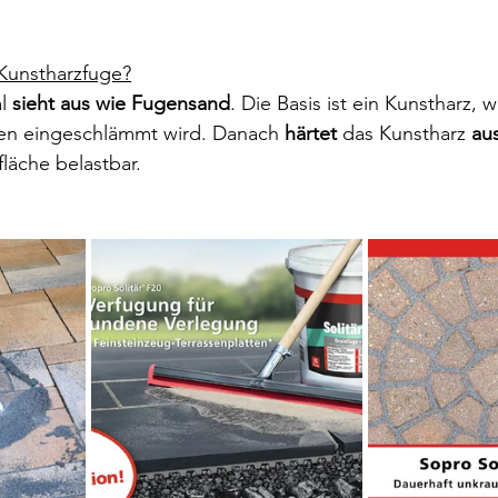
 Kunstharzfuge?
l 
sieht aus wie Fugensand
. Die Basis ist ein Kunstharz, 
en eingeschlämmt wird. Danach 
härtet 
das Kunstharz 
au
fläche belastbar.