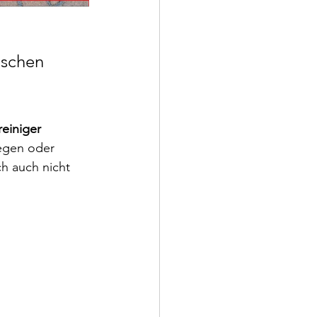
schen 
einiger 
egen oder 
ch auch nicht 