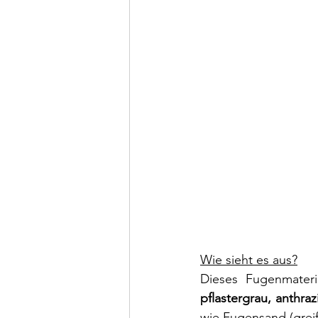
Wie sieht es aus?
Dieses Fugenmateri
pflastergrau, anthra
wie Fugensand (greift